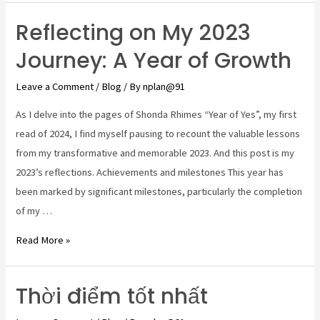
Reflecting on My 2023
Reflecting
on
Journey: A Year of Growth
My
2023
Leave a Comment
/
Blog
/ By
nplan@91
Journey:
As I delve into the pages of Shonda Rhimes “Year of Yes”, my first
A
read of 2024, I find myself pausing to recount the valuable lessons
Year
from my transformative and memorable 2023. And this post is my
of
2023’s reflections. Achievements and milestones This year has
Growth
been marked by significant milestones, particularly the completion
of my …
Read More »
Thời điểm tốt nhất
Thời
điểm