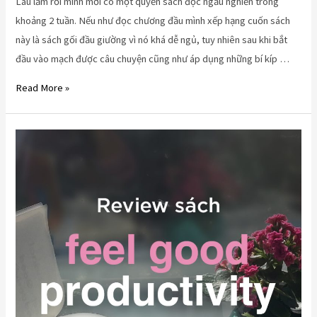
Lâu lắm rồi mình mới có một quyển sách đọc ngấu nghiến trong
Bí
khoảng 2 tuần. Nếu như đọc chương đầu mình xếp hạng cuốn sách
quyết
này là sách gối đầu giường vì nó khá dễ ngủ, tuy nhiên sau khi bắt
để
đầu vào mạch được câu chuyện cũng như áp dụng những bí kíp …
có
công
Read More »
việc
hạnh
phúc
Review
sách
–
Feel
Good
Productivity
–
Ali
Abdaal