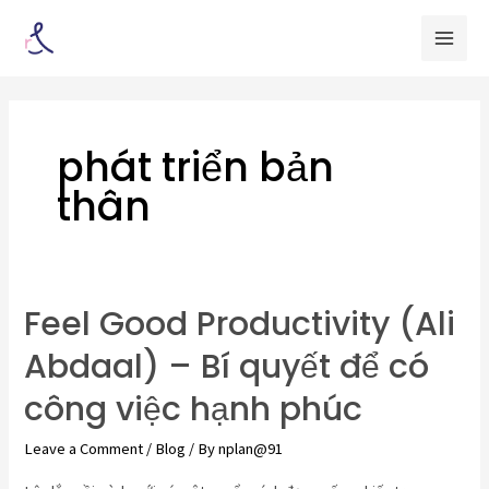
Skip
Mai
to
Men
content
phát triển bản
thân
Feel Good Productivity (Ali
Feel
Good
Abdaal) – Bí quyết để có
Productivity
công việc hạnh phúc
(Ali
Abdaal)
Leave a Comment
/
Blog
/ By
nplan@91
–